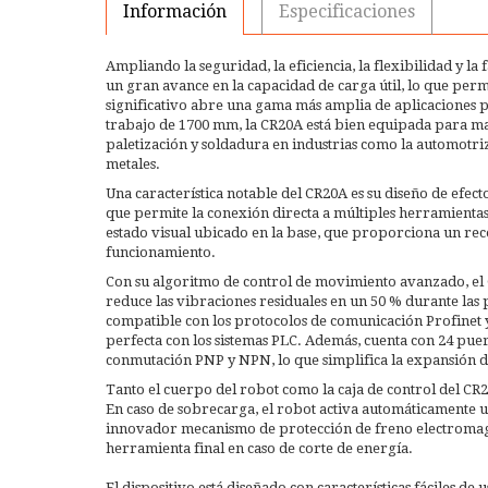
Información
Especificaciones
Ampliando la seguridad, la eficiencia, la flexibilidad y la 
un gran avance en la capacidad de carga útil, lo que per
significativo abre una gama más amplia de aplicaciones 
trabajo de 1700 mm, la CR20A está bien equipada para m
paletización y soldadura en industrias como la automotriz
metales.
Una característica notable del CR20A es su diseño de efecto
que permite la conexión directa a múltiples herramientas
estado visual ubicado en la base, que proporciona un rec
funcionamiento.
Con su algoritmo de control de movimiento avanzado, el
reduce las vibraciones residuales en un 50 % durante las 
compatible con los protocolos de comunicación Profinet y 
perfecta con los sistemas PLC. Además, cuenta con 24 puer
conmutación PNP y NPN, lo que simplifica la expansión de
Tanto el cuerpo del robot como la caja de control del CR
En caso de sobrecarga, el robot activa automáticamente
innovador mecanismo de protección de freno electromagné
herramienta final en caso de corte de energía.
El dispositivo está diseñado con características fáciles de 