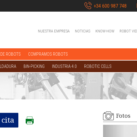
+34 600 987 748
NUESTRA EMPRESA
NOTICIAS
KNOW-HOW
ROBOT VI
 DE ROBOTS
COMPRAMOS ROBOTS
OLDADURA
BIN-PICKING
INDUSTRIA 4.0
ROBOTIC CELLS
Fotos
cita