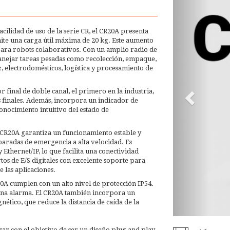
facilidad de uso de la serie CR, el CR20A presenta
mite una carga útil máxima de 20 kg. Este aumento
para robots colaborativos. Con un amplio radio de
anejar tareas pesadas como recolección, empaque,
, electrodomésticos, logística y procesamiento de
r final de doble canal, el primero en la industria,
 finales. Además, incorpora un indicador de
onocimiento intuitivo del estado de
 CR20A garantiza un funcionamiento estable y
paradas de emergencia a alta velocidad. Es
Ethernet/IP, lo que facilita una conectividad
tos de E/S digitales con excelente soporte para
 las aplicaciones.
20A cumplen con un alto nivel de protección IP54.
 una alarma. El CR20A también incorpora un
tico, que reduce la distancia de caída de la
usar con el objetivo de ser un diseño plug and play,