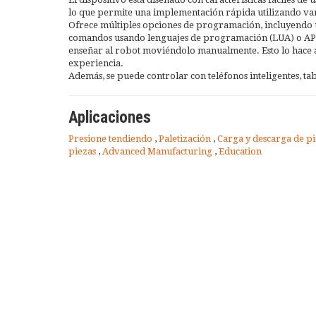
lo que permite una implementación rápida utilizando var
Ofrece múltiples opciones de programación, incluyendo un
comandos usando lenguajes de programación (LUA) o API (C
enseñar al robot moviéndolo manualmente. Esto lo hace ac
experiencia.
Además, se puede controlar con teléfonos inteligentes, ta
Aplicaciones
Presione tendiendo
,
Paletización
,
Carga y descarga de p
piezas
,
Advanced Manufacturing
,
Education