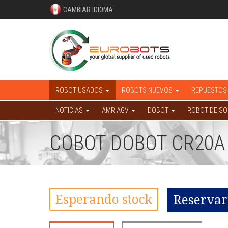
CAMBIAR IDIOMA
ROBOT USADOS
ROBOTS NUEVOS
REPUESTOS
NOTICIAS
AMR AGV
DOBOT
ROBOT DE S
COBOT DOBOT CR20A
Esperando stock
Reservar 