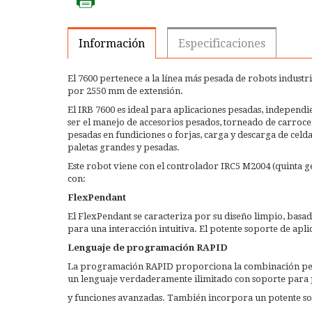
Información
Especificaciones
El 7600 pertenece a la línea más pesada de robots industr
por 2550 mm de extensión.
El IRB 7600 es ideal para aplicaciones pesadas, independi
ser el manejo de accesorios pesados, torneado de carroce
pesadas en fundiciones o forjas, carga y descarga de celd
paletas grandes y pesadas.
Este robot viene con el controlador IRC5 M2004 (quinta g
con:
FlexPendant
El FlexPendant se caracteriza por su diseño limpio, basado 
para una interacción intuitiva. El potente soporte de ap
Lenguaje de programación RAPID
La programación RAPID proporciona la combinación perfec
un lenguaje verdaderamente ilimitado con soporte para p
y funciones avanzadas. También incorpora un potente so