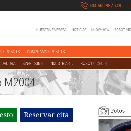
+34 600 987 748
NUESTRA EMPRESA
NOTICIAS
KNOW-HOW
ROBOT VI
 DE ROBOTS
COMPRAMOS ROBOTS
OLDADURA
BIN-PICKING
INDUSTRIA 4.0
ROBOTIC CELLS
5 M2004
Fotos
esto
Reservar cita